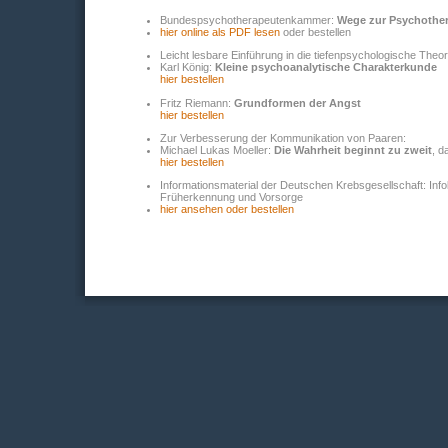
Bundespsychotherapeutenkammer:
Wege zur Psychother
hier online als PDF lesen
oder bestellen
Leicht lesbare Einführung in die tiefenpsychologische Theor
Karl König:
Kleine psychoanalytische Charakterkunde
hier bestellen
Fritz Riemann:
Grundformen der Angst
hier bestellen
Zur Verbesserung der Kommunikation von Paaren:
Michael Lukas Moeller:
Die Wahrheit beginnt zu zweit
, d
hier bestellen
Informationsmaterial der Deutschen Krebsgesellschaft: Inf
Früherkennung und Vorsorge
hier ansehen oder bestellen