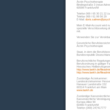
Ärztin Psychotherapie
Bindingstraße 3 (neue Adre
60598 Frankfurt/M
Telefon 069 / 65 30 21 22 
Telefax 069 / 61 99 56 29
E-Mail:
doris.salmen@psych
Mein E-Mail-Account wird nu
spezielle Verschlüsselung du
mit.
Verwenden Sie zur Vereinba
Gesetzliche Berufsbezeich
Ärztin Psychotherapie
Staat, in dem die Berufsbez
Bundesrepublik Deutschlan
Berufsrechtliche Regelunge
Berufsordnung in gültiger 
Hessisches Heilberufsgeset
http://www.laekh.de/filead
http://www.laekh.de/filead
Zuständige Ärztekammer:
Landesärztekammer Hess
Hanauer Landstraße 152
60314 Frankfurt am Main
www.laekh.de
Zuständige Kassenärztliche
Kassenärztliche Vereinigu
Europa-Allee 90
60486 Frankfurt/M
Telefon (069) 247417777