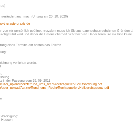
sse)
(unverändert auch nach Umzug am 26. 10. 2020)
o-therapie-praxis.de
r von mir persönlich geöffnet, trotzdem muss ich Sie aus datenschutzrechtlichen Gründen d
rchgeführt wird und daher die Datensicherheit nicht hoch ist. Daher teilen Sie mir bitte keine
rung eines Termins am besten das Telefon.
nung:
eichnung verliehen wurde:
d
n:
Fassung
z in der Fassung vom 28. 09. 2011
min/user_upload/aerzte/rund_ums_recht/rechtsquellen/Berufsordnung.pdf
min/user_upload/Aerzte/Rund_ums_Recht/Rechtsquellen/Heilberufsgesetz.pdf
en
 Vereinigung:
ng Hessen